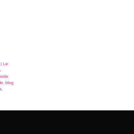
 | Le
à
mode
le, blog
s,