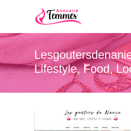
Les­goutersdena­ni
Lifestyle, Food, L