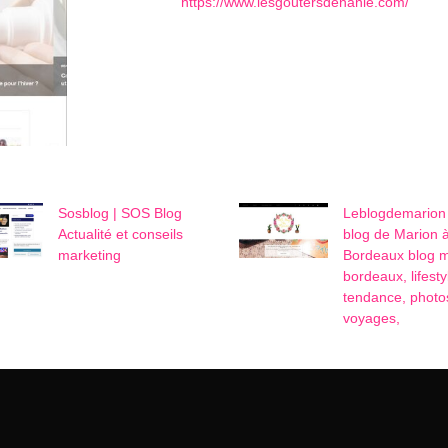
https://www.lesgoutersdenanie.com/
Sosblog | SOS Blog
Leb­log­dema­rion
Actualité et conseils
blog de Marion 
marketing
Bordeaux blog 
bordeaux, lifesty
tendance, photo
voyages,