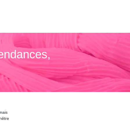
Tendances,
 mais
nêtre