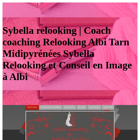
Sybella relooking | Coach
coaching Relooking Albi Tarn
Midipyrénées Sybella
Relooking et Conseil en Image
à Albi