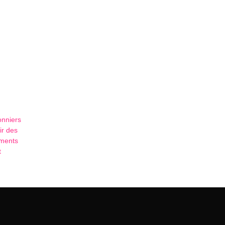
nniers
ir des
ements
t