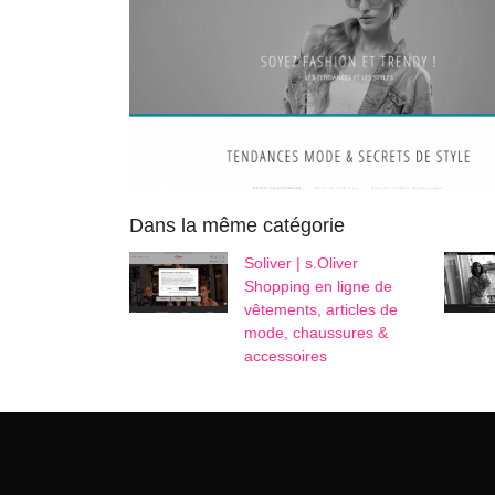
Dans la même catégorie
Soliver | s.Oliver
Shopping en ligne de
vêtements, articles de
mode, chaussures &
accessoires