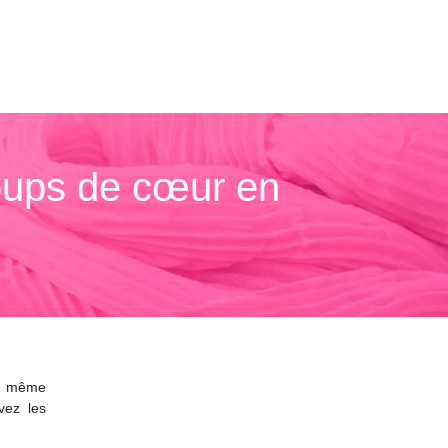
oups de cœur en
au même
vez les