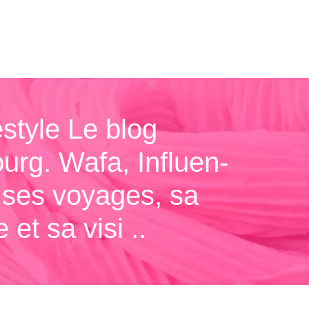
style Le blog
urg. Wafa, Influen­
g ses voyages, sa
et sa visi ..