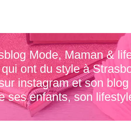
sblog Mode, Maman & life
i ont du style à Strasbo
 sur instagram et son blo
ses enfants, son lifestyle 