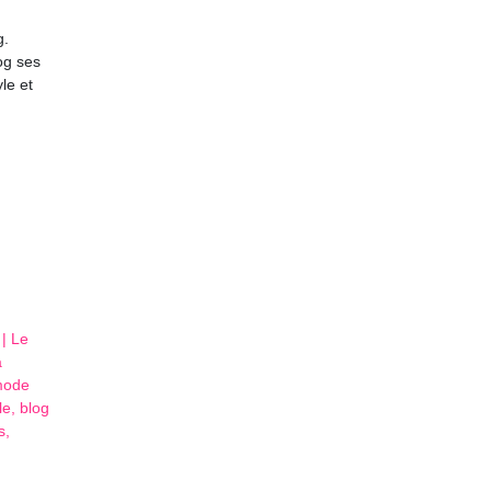
g.
og ses
le et
 | Le
à
mode
le, blog
s,