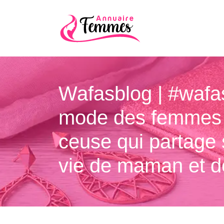
Wafasblog | #wafa
mode des femmes qu
ceu­se qui partage
vie de maman et de 